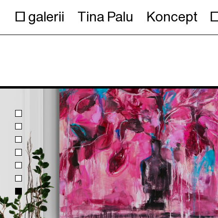
O galerii
Tina Palu
Koncept
O