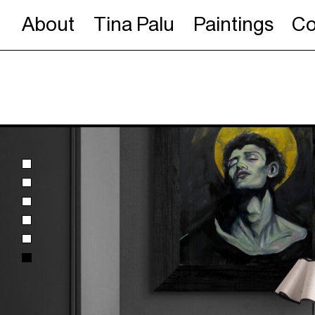
About
Tina Palu
Paintings
Co