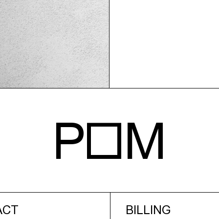
POM
ACT
BILLING