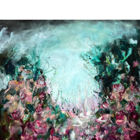
About
Tina Palu
Paintings
Concept
Contact