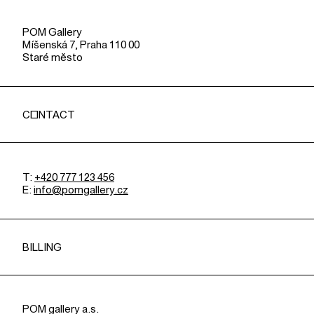
POM Gallery
Míšenská 7, Praha 110 00
Staré město
CONTACT
T:
+420 777 123 456
E:
info@pomgallery.cz
BILLING
POM gallery a.s.